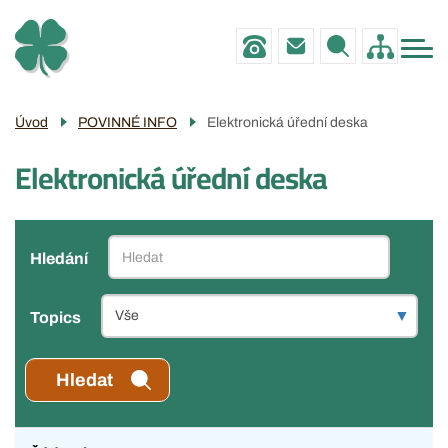
Menu
Přejít
ZŠ
navigace
k
MŠ
hlavnímu
obsahu
PRO RODIČE
Úvod
POVINNÉ INFO
Elektronická úřední deska
POVINNÉ INFO
Elektronická úřední deska
GALERIE
KONTAKTY
Hledání
Topics
Hledat