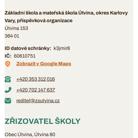
Základní škola a mateřská škola Útvina, okres Karlovy
Vary, příspěvková organizace
Útvina 153
364 01
ID datové schránky
k3jmir8
IČ
60610751
Zobrazit v Google Maps
+420 353 312 016
+420 702 147 637
reditel@zsutvina.cz
ZŘIZOVATEL ŠKOLY
Obec Útvina, Útvina 80