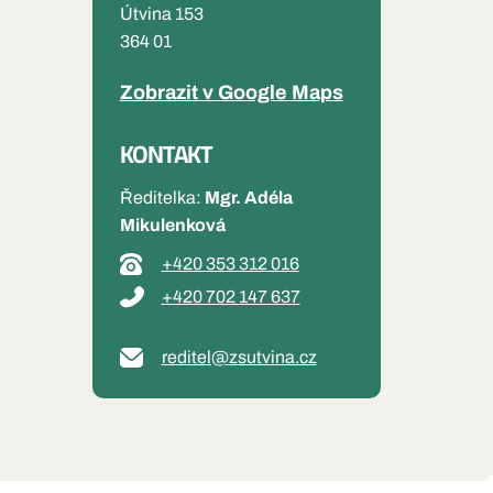
Útvina 153
364 01
Zobrazit v Google Maps
KONTAKT
Ředitelka:
Mgr
. Adéla
Mikulenková
+420 353 312 016
+420 702 147 637
reditel@zsutvina.cz