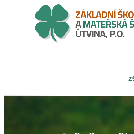
Přejít
ZÁKLADNÍ ŠKO
k
A
MATEŘSKÁ 
hlavnímu
obsahu
ÚTVINA, P.O.
M
Z
na