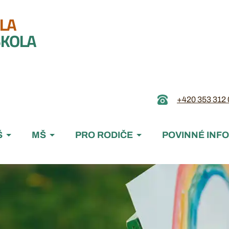
LA
ŠKOLA
+420 353 312 
enu
Š
MŠ
PRO RODIČE
POVINNÉ INFO
vigace