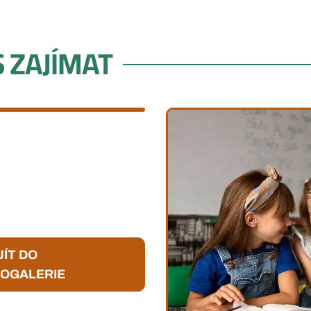
 ZAJÍMAT
JÍT DO
EOGALERIE