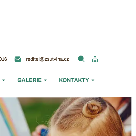
016
reditel@zsutvina.cz
GALERIE
KONTAKTY