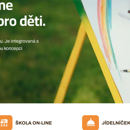
me
ro děti.
u. Je integrovaná s
ou koncepcí
ŠKOLA ON-LINE
JÍDELNÍČE