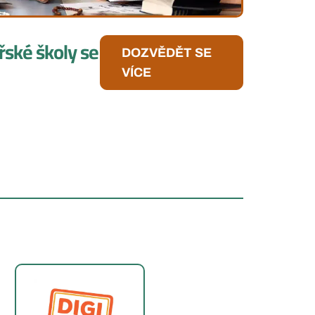
řské školy se
DOZVĚDĚT SE
VÍCE