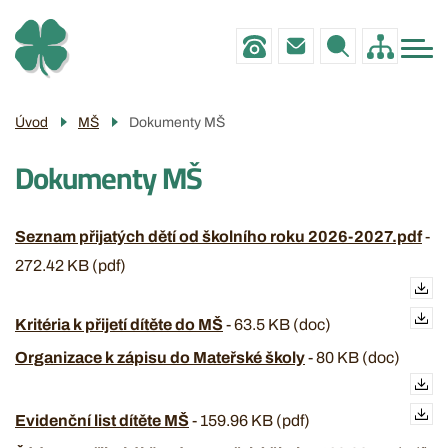
Menu
Přejít
ZŠ
navigace
k
MŠ
hlavnímu
obsahu
PRO RODIČE
Úvod
MŠ
Dokumenty MŠ
POVINNÉ INFO
Dokumenty MŠ
GALERIE
KONTAKTY
Seznam přijatých dětí od školního roku 2026-2027.pdf
-
272.42 KB (pdf)
Kritéria k přijetí dítěte do MŠ
-
63.5 KB (doc)
Organizace k zápisu do Mateřské školy
-
80 KB (doc)
Evidenční list dítěte MŠ
-
159.96 KB (pdf)