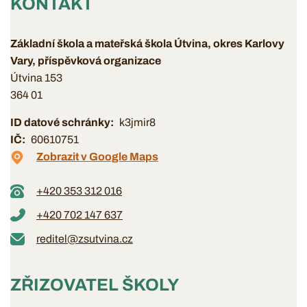
KONTAKT
Základní škola a mateřská škola Útvina, okres Karlovy
Vary, příspěvková organizace
Útvina 153
364 01
ID datové schránky
k3jmir8
IČ
60610751
Zobrazit v Google Maps
+420 353 312 016
+420 702 147 637
reditel@zsutvina.cz
ZŘIZOVATEL ŠKOLY