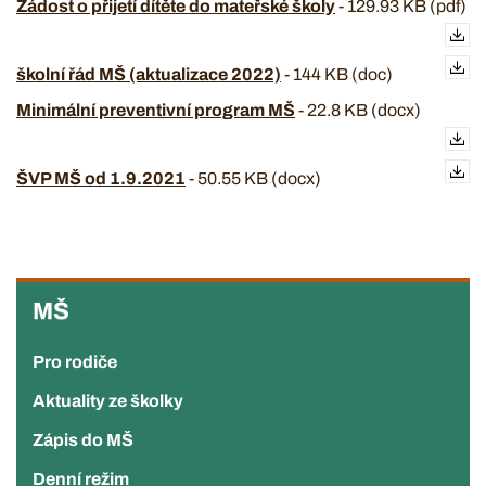
Žádost o přijetí dítěte do mateřské školy
-
129.93 KB (pdf)
školní řád MŠ (aktualizace 2022)
-
144 KB (doc)
Minimální preventivní program MŠ
-
22.8 KB (docx)
ŠVP MŠ od 1.9.2021
-
50.55 KB (docx)
MŠ
MŠ
Pro rodiče
Aktuality ze školky
Zápis do MŠ
Denní režim