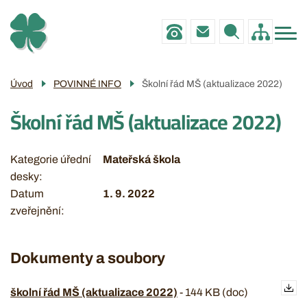
Menu
Přejít
ZŠ
navigace
k
MŠ
hlavnímu
obsahu
PRO RODIČE
Úvod
POVINNÉ INFO
Školní řád MŠ (aktualizace 2022)
POVINNÉ INFO
Školní řád MŠ (aktualizace 2022)
GALERIE
KONTAKTY
Kategorie úřední
Mateřská škola
desky
Datum
1. 9. 2022
zveřejnění
Dokumenty a soubory
školní řád MŠ (aktualizace 2022)
-
144 KB (doc)