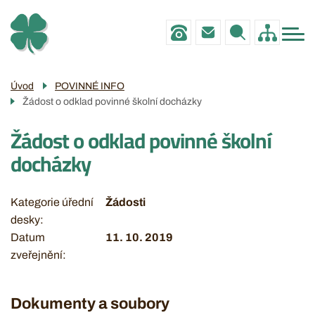
Menu
Přejít
ZŠ
navigace
k
MŠ
hlavnímu
obsahu
PRO RODIČE
Úvod
POVINNÉ INFO
Žádost o odklad povinné školní docházky
POVINNÉ INFO
Žádost o odklad povinné školní
GALERIE
docházky
KONTAKTY
Kategorie úřední
Žádosti
desky
Datum
11. 10. 2019
zveřejnění
Dokumenty a soubory