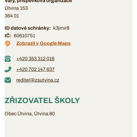
Vary, příspěvková organizace
Útvina 153
364 01
ID datové schránky
k3jmir8
IČ
60610751
Zobrazit v Google Maps
+420 353 312 016
+420 702 147 637
reditel@zsutvina.cz
ZŘIZOVATEL ŠKOLY
Obec Útvina, Útvina 80