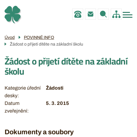
Menu
Přejít
ZŠ
navigace
k
MŠ
hlavnímu
obsahu
PRO RODIČE
Úvod
POVINNÉ INFO
Žádost o přijetí dítěte na základní školu
POVINNÉ INFO
Žádost o přijetí dítěte na základní
GALERIE
školu
KONTAKTY
Kategorie úřední
Žádosti
desky
Datum
5. 3. 2015
zveřejnění
Dokumenty a soubory