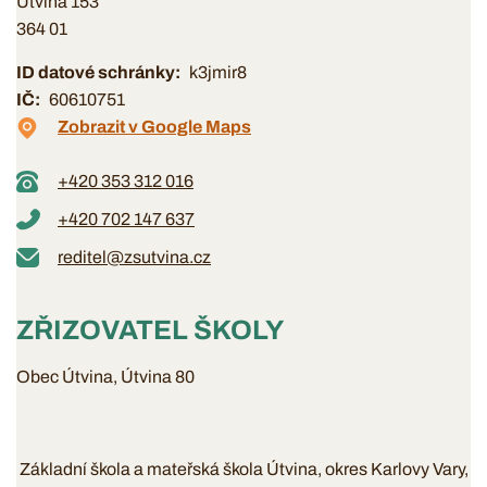
Útvina 153
364 01
ID datové schránky
k3jmir8
IČ
60610751
Zobrazit v Google Maps
+420 353 312 016
+420 702 147 637
reditel@zsutvina.cz
ZŘIZOVATEL ŠKOLY
Obec Útvina, Útvina 80
Základní škola a mateřská škola Útvina, okres Karlovy Vary,