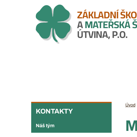
Přejít
ZÁKLADNÍ ŠKO
k
A
MATEŘSKÁ 
hlavnímu
obsahu
ÚTVINA, P.O.
KONTAKTY
Úvod
KONTAKTY
M
Náš tým