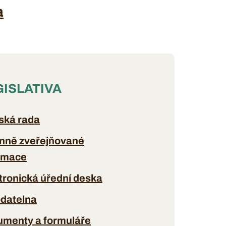
a
GISLATIVA
ská rada
nně zveřejňované
rmace
tronická úřední deska
datelna
menty a formuláře