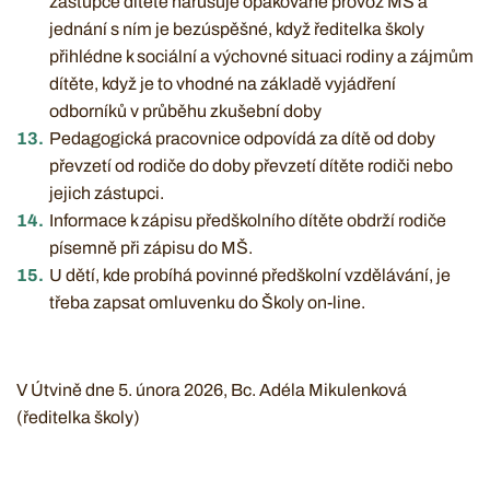
zástupce dítěte narušuje opakovaně provoz MŠ a
jednání s ním je bezúspěšné, když ředitelka školy
přihlédne k sociální a výchovné situaci rodiny a zájmům
dítěte, když je to vhodné na základě vyjádření
odborníků v průběhu zkušební doby
Pedagogická pracovnice odpovídá za dítě od doby
převzetí od rodiče do doby převzetí dítěte rodiči nebo
jejich zástupci.
Informace k zápisu předškolního dítěte obdrží rodiče
písemně při zápisu do MŠ.
U dětí, kde probíhá povinné předškolní vzdělávání, je
třeba zapsat omluvenku do Školy on-line.
V Út­vi­ně dne 5. února 2026, Bc. Adéla Mikulenková
(ředitelka školy)