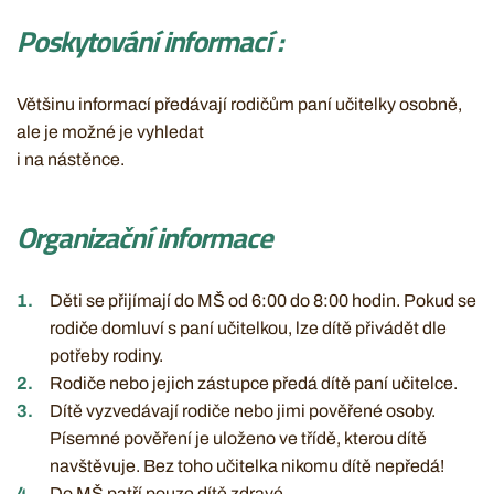
Poskytování informací :
Vět­ši­nu in­for­ma­cí pře­dá­va­jí ro­di­čům pa­ní uči­tel­ky osob­ně,
ale je mož­né je vy­hle­dat
i na ná­stěn­ce.
Organizační informace
Děti se přijímají do MŠ od 6:00 do 8:00 hodin. Pokud se
rodiče domluví s paní učitelkou, lze dítě přivádět dle
potřeby rodiny.
Rodiče nebo jejich zástupce předá dítě paní učitelce.
Dítě vyzvedávají rodiče nebo jimi pověřené osoby.
Písemné pověření je uloženo ve třídě, kterou dítě
navštěvuje. Bez toho učitelka nikomu dítě nepředá!
Do MŠ patří pouze dítě zdravé.