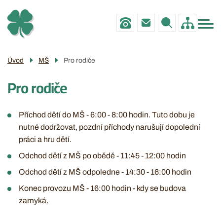
Menu
Přejít
ZŠ
navigace
k
MŠ
hlavnímu
obsahu
PRO RODIČE
Úvod
MŠ
Pro rodiče
POVINNÉ INFO
Pro rodiče
GALERIE
KONTAKTY
Příchod dětí do MŠ - 6:00 - 8:00 hodin. Tuto dobu je
nutné dodržovat, pozdní příchody narušují dopolední
práci a hru dětí.
Odchod dětí z MŠ po obědě - 11:45 - 12:00 hodin
Odchod dětí z MŠ odpoledne - 14:30 - 16:00 hodin
Konec provozu MŠ - 16:00 hodin - kdy se budova
zamyká.