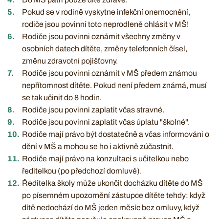
Pokud se v rodině vyskytne infekční onemocnění,
rodiče jsou povinni toto neprodleně ohlásit v MŠ!
Rodiče jsou povinni oznámit všechny změny v
osobních datech dítěte, změny telefonních čísel,
změnu zdravotní pojišťovny.
Rodiče jsou povinni oznámit v MŠ předem známou
nepřítomnost dítěte. Pokud není předem známá, musí
se tak učinit do 8 hodin.
Rodiče jsou povinni zaplatit včas stravné.
Rodiče jsou povinni zaplatit včas úplatu "školné".
Rodiče mají právo být dostatečně a včas informováni o
dění v MŠ a mohou se ho i aktivně zúčastnit.
Rodiče mají právo na konzultaci s učitelkou nebo
ředitelkou (po předchozí domluvě).
Ředitelka školy může ukončit docházku dítěte do MŠ
po písemném upozornění zástupce dítěte tehdy: když
dítě nedochází do MŠ jeden měsíc bez omluvy, když