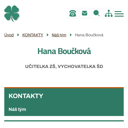
Menu
Přejít
ZŠ
navigace
k
MŠ
hlavnímu
obsahu
PRO RODIČE
Úvod
KONTAKTY
Náš tým
Hana Boučková
POVINNÉ INFO
Hana Boučková
GALERIE
KONTAKTY
UČITELKA ZŠ, VYCHOVATELKA ŠD
KONTAKTY
KONTAKTY
Náš tým